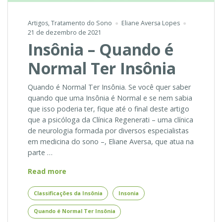
Artigos
,
Tratamento do Sono
Eliane Aversa Lopes
21 de dezembro de 2021
Insônia – Quando é
Normal Ter Insônia
Quando é Normal Ter Insônia. Se você quer saber
quando que uma Insônia é Normal e se nem sabia
que isso poderia ter, fique até o final deste artigo
que a psicóloga da Clínica Regenerati – uma clínica
de neurologia formada por diversos especialistas
em medicina do sono –, Eliane Aversa, que atua na
parte …
Insônia
Read more
–
Quando
Classificações da Insônia
Insonia
é
Quando é Normal Ter Insônia
Normal