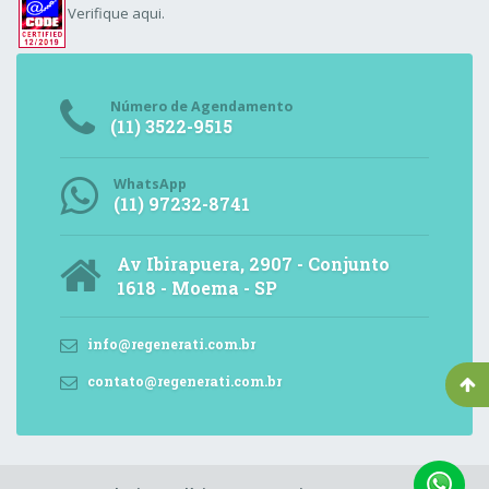
Verifique aqui.
Número de Agendamento
(11) 3522-9515
WhatsApp
(11) 97232-8741
Av Ibirapuera, 2907 - Conjunto
1618 - Moema - SP
info@regenerati.com.br
contato@regenerati.com.br