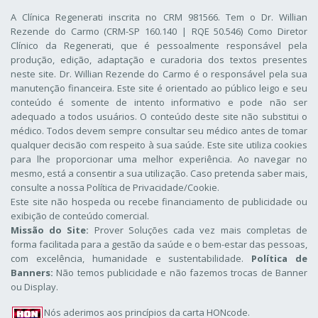
A Clínica Regenerati inscrita no CRM 981566. Tem o Dr. Willian
Rezende do Carmo (CRM-SP 160.140 | RQE 50.546) Como Diretor
Clínico da Regenerati
, que é pessoalmente responsável pela
produção, edição, adaptação e curadoria dos textos presentes
neste site. Dr. Willian Rezende do Carmo é o responsável pela sua
manutenção financeira. Este site é orientado ao público leigo e seu
conteúdo é somente de intento informativo e pode não ser
adequado a todos usuários. O conteúdo deste site não substitui o
médico. Todos devem sempre consultar seu médico antes de tomar
qualquer decisão com respeito à sua saúde. Este site utiliza cookies
para lhe proporcionar uma melhor experiência. Ao navegar no
mesmo, está a consentir a sua utilização. Caso pretenda saber mais,
consulte a nossa
Política de Privacidade/Cookie
.
Este site não hospeda ou recebe financiamento de publicidade ou
exibição de conteúdo comercial.
Missão do Site:
Prover Soluções cada vez mais completas de
forma facilitada para a gestão da saúde e o bem-estar das pessoas,
com excelência, humanidade e sustentabilidade.
Política de
Banners:
Não temos publicidade e não fazemos trocas de Banner
ou Display.
Nós aderimos aos
princípios da carta HONcode
.