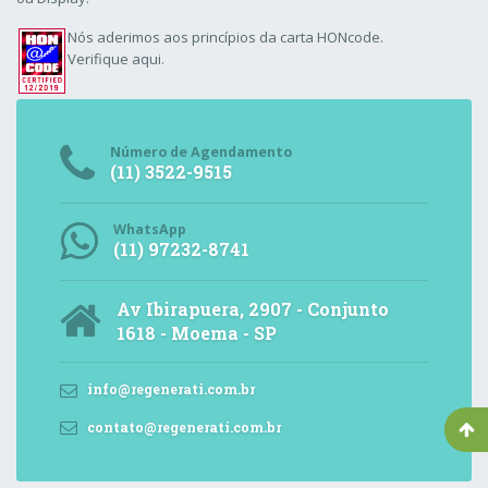
Nós aderimos aos
princípios da carta HONcode
.
Verifique aqui.
Número de Agendamento
(11) 3522-9515
WhatsApp
(11) 97232-8741
Av Ibirapuera, 2907 - Conjunto
1618 - Moema - SP
info@regenerati.com.br
contato@regenerati.com.br