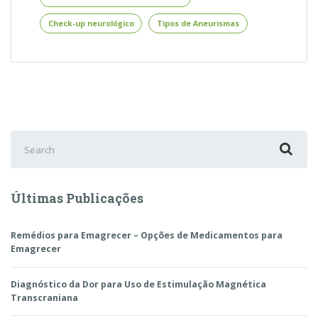
um
Aneurisma
Check-up neurológico
Tipos de Aneurismas
Cerebral
Search
for:
Últimas Publicações
Remédios para Emagrecer – Opções de Medicamentos para
Emagrecer
Diagnóstico da Dor para Uso de Estimulação Magnética
Transcraniana