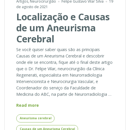
Artigos
,
Neurocirurgião
Felipe Gustavo Vilar Silva
19
de agosto de 2021
Localização e Causas
de um Aneurisma
Cerebral
Se você quiser saber quais são as principais
Causas de um Aneurisma Cerebral e descobrir
onde ele se encontra, fique até o final deste artigo
que o Dr. Felipe Vilar, neurocirurgião da Clínica
Regenerati, especialista em Neurorradiologia
Intervencionista e Neurocirurgia Vascular, e
Coordenador do serviço da Faculdade de
Medicina do ABC, na parte de Neurorradiologia …
Localização
Read more
e
Causas
Aneurisma cerebral
de
Causas de um Aneurisma Cerebral