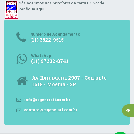
Nós aderimos aos
princípios da carta HONcode
.
Verifique aqui.
Número de Agendamento
(11) 3522-9515
WhatsApp
(11) 97232-8741
Av Ibirapuera, 2907 - Conjunto
1618 - Moema - SP
info@regenerati.com.br
contato@regenerati.com.br