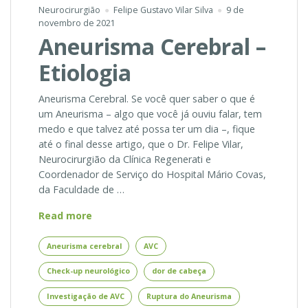
Neurocirurgião
Felipe Gustavo Vilar Silva
9 de
novembro de 2021
Aneurisma Cerebral –
Etiologia
Aneurisma Cerebral. Se você quer saber o que é
um Aneurisma – algo que você já ouviu falar, tem
medo e que talvez até possa ter um dia –, fique
até o final desse artigo, que o Dr. Felipe Vilar,
Neurocirurgião da Clínica Regenerati e
Coordenador de Serviço do Hospital Mário Covas,
da Faculdade de …
Aneurisma
Read more
Cerebral
–
Aneurisma cerebral
AVC
Etiologia
Check-up neurológico
dor de cabeça
Investigação de AVC
Ruptura do Aneurisma