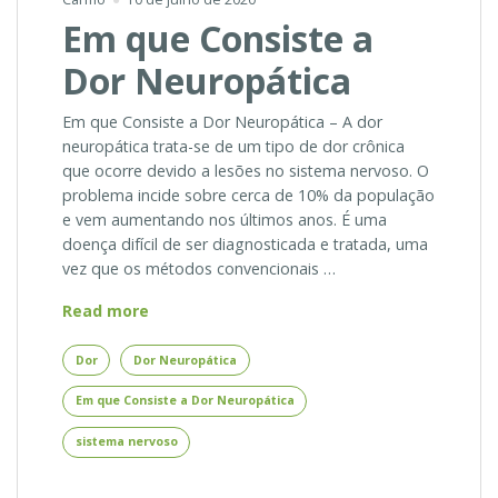
Em que Consiste a
Dor Neuropática
Em que Consiste a Dor Neuropática – A dor
neuropática trata-se de um tipo de dor crônica
que ocorre devido a lesões no sistema nervoso. O
problema incide sobre cerca de 10% da população
e vem aumentando nos últimos anos. É uma
doença difícil de ser diagnosticada e tratada, uma
vez que os métodos convencionais …
Em
Read more
que
Consiste
Dor
Dor Neuropática
a
Em que Consiste a Dor Neuropática
Dor
Neuropática
sistema nervoso