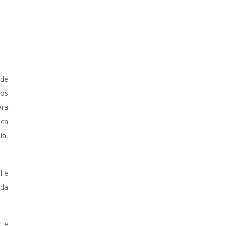
 de
los
ara
ica
ia,
l e
 da
h e