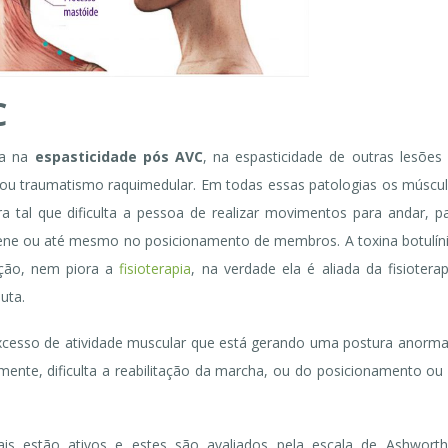
C
ada na
espasticidade pós AVC
, na espasticidade de outras lesões
a ou traumatismo raquimedular. Em todas essas patologias os múscu
a tal que dificulta a pessoa de realizar movimentos para andar, p
igiene ou até mesmo no posicionamento de membros. A toxina botulín
ção, nem piora a
fisioterapia
, na verdade ela é aliada da fisioterap
euta.
 excesso de atividade muscular que está gerando uma postura anorma
te, dificulta a reabilitação da marcha, ou do posicionamento ou
is estão ativos e estes são avaliados pela escala de Ashwort