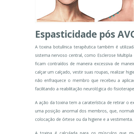
Espasticidade pós AV
A toxina botulínica terapêutica também é utiliz
sistema nervoso central, como Esclerose Multipl
ficam contraídos de maneira excessiva de maneir
calçar um calçado, vestir suas roupas, realizar h
não enfraquece o membro que recebeu a aplica
facilitando a reabilitação neurológica do fisioterap
A ação da toxina tem a caraterística de retirar o
uma posição anormal dos membros, que, normalmen
colocação de órtese ou da higiene e a vestimenta.
A toxina é calculada para os músculos que ma