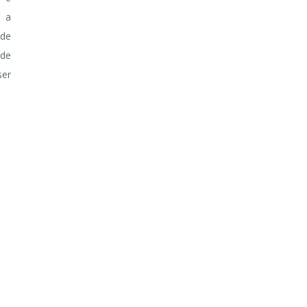
r a
 de
 de
ser