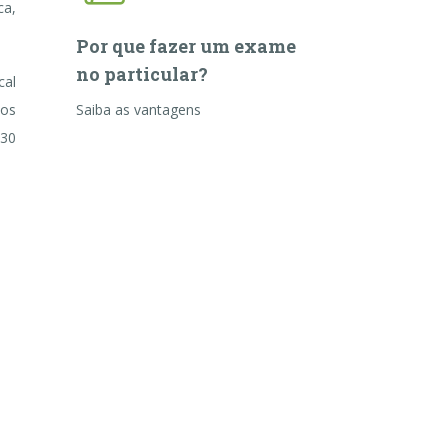
ca,
Por que fazer um exame
no particular?
cal
los
Saiba as vantagens
 30