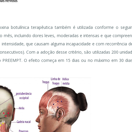
oxina botulínica terapêutica também é utilizada conforme o segui
 no mês, incluindo dores leves, moderadas e intensas e que compree
a intensidade, que causam alguma incapacidade e com recorrência d
nsecutivos). Com a adoção desse critério, são utilizadas 200 unida
colo PREEMPT. O efeito começa em 15 dias ou no máximo em 30 dia