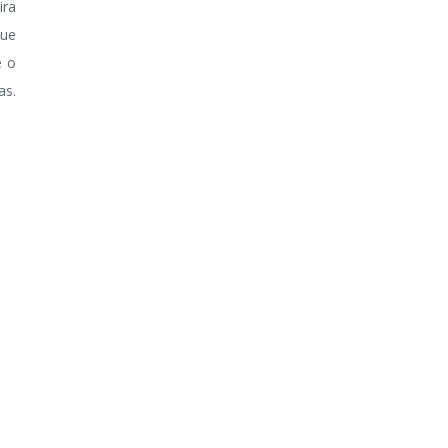
ira
que
e o
as.