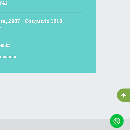
741
ra, 2907 - Conjunto 1618 -
P
om.br
i.com.br