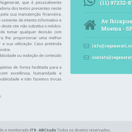
(11) 97232-8
Regenerati
, que é pessoalmente
adoria dos textos presentes neste
 pela sua manutenção financeira.
 é somente de intento informativo e
Av Ibirapue
este site não substitui o médico.
Moema - S
 de tomar qualquer decisão com
ara lhe proporcionar uma melhor
 a sua utilização. Caso pretenda
info@regenerati.c
Cookie
.
blicidade ou exibição de conteúdo
contato@regenerat
letas de forma facilitada para a
com excelência, humanidade e
ublicidade e não fazemos trocas
e
.
o e monitorado
IT9
-
ABCtudo
Todos os direitos reservados.