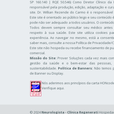
SP 160.140 | RQE 50.546) Como Diretor Clínico da 
responsável pela produção, edição, adaptação e cur
site. Dr. Willian Rezende do Carmo é o responsável
Este site é orientado ao público leigo e seu conteúdo
pode não ser adequado a todos usuários. O conteúdo d
Todos devem sempre consultar seu médico antes
respeito à sua saúde. Este site utiliza cookies p
experiência. Ao navegar no mesmo, está a consentir
saber mais, consulte a nossa
Política de Privacidade/
Este site não hospeda ou recebe financiamento de pu
comercial.
Missão do Site:
Prover Soluções cada vez mais comp
gestão da saúde e o bem-estar das pessoas, 
sustentabilidade.
Política de Banners:
Não temos p
de Banner ou Display.
Nós aderimos aos
princípios da carta HONcod
Verifique aqui.
© 2024
Neurologista - Clínica Regenerati
Hospedad