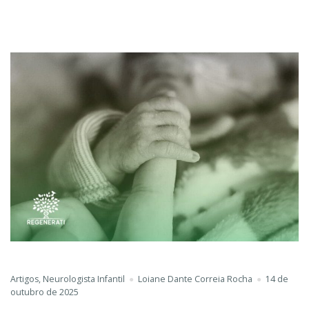
Artigos
,
Neurologista Infantil
Loiane Dante Correia Rocha
14 de
outubro de 2025