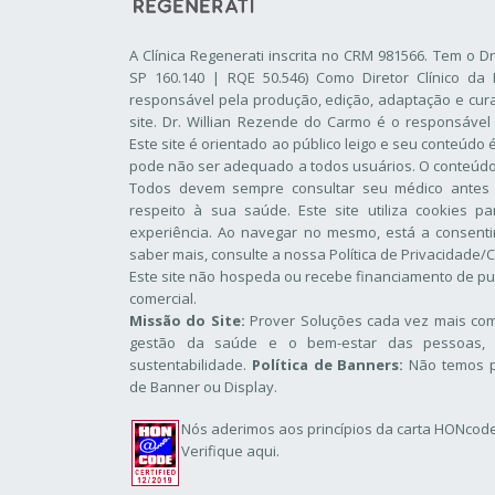
A Clínica Regenerati inscrita no CRM 981566. Tem o D
SP 160.140 | RQE 50.546) Como Diretor Clínico da 
responsável pela produção, edição, adaptação e cur
site. Dr. Willian Rezende do Carmo é o responsável
Este site é orientado ao público leigo e seu conteúdo
pode não ser adequado a todos usuários. O conteúdo d
Todos devem sempre consultar seu médico antes
respeito à sua saúde. Este site utiliza cookies p
experiência. Ao navegar no mesmo, está a consentir
saber mais, consulte a nossa
Política de Privacidade/
Este site não hospeda ou recebe financiamento de pu
comercial.
Missão do Site:
Prover Soluções cada vez mais comp
gestão da saúde e o bem-estar das pessoas, 
sustentabilidade.
Política de Banners:
Não temos p
de Banner ou Display.
Nós aderimos aos
princípios da carta HONcod
Verifique aqui.