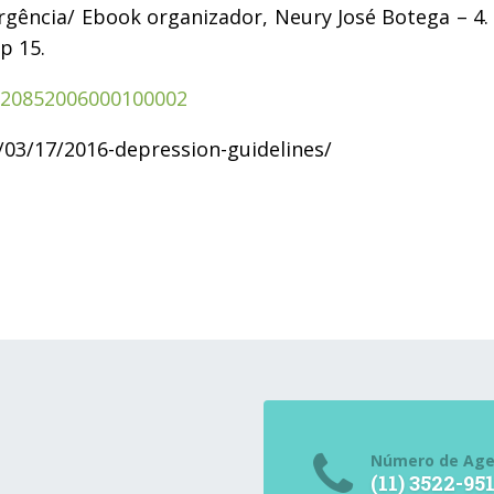
ergência/ Ebook organizador, Neury José Botega – 4.
p 15.
7-20852006000100002
3/17/2016-depression-guidelines/
Número de Ag
(11) 3522-95