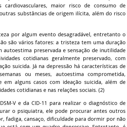
s cardiovasculares, maior risco de consumo de
outras substâncias de origem ilícita, além do risco
steza por algum evento desagradável, entretanto o
são são vários fatores: a tristeza tem uma duração
m autoestima preservada e sensação de inutilidade
vidades cotidianas geralmente preservado, com
ção suicida. Já na depressão há características de
 semanas ou meses, autoestima comprometida,
e em alguns casos com ideação suicida, além de
ades cotidianas e nas relações sociais. (2)
 DSM-V e da CID-11 para realizar o diagnóstico de
urar o psiquiatra, ele pode procurar antes outros
or, fadiga, cansaço, dificuldade para dormir por não
 que está com um quadro depressivo. Entretanto, é