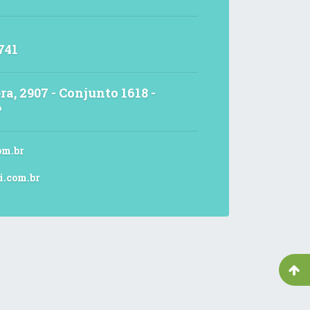
741
ra, 2907 - Conjunto 1618 -
P
om.br
i.com.br