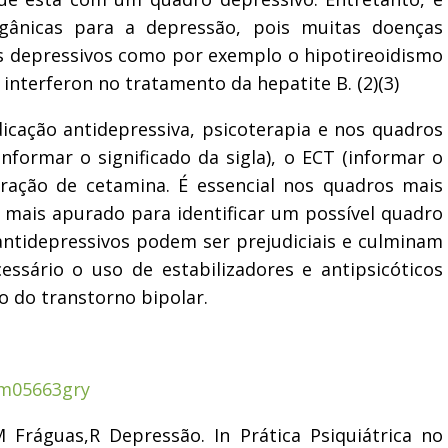
rgânicas para a depressão, pois muitas doenças
 depressivos como por exemplo o hipotireoidismo
nterferon no tratamento da hepatite B. (2)(3)
cação antidepressiva, psicoterapia e nos quadros
informar o significado da sigla), o ECT (informar o
stração de cetamina. É essencial nos quadros mais
o mais apurado para identificar um possível quadro
antidepressivos podem ser prejudiciais e culminam
ssário o uso de estabilizadores e antipsicóticos
ão do transtorno bipolar.
9m05663gry
águas,R Depressão. In Prática Psiquiátrica no