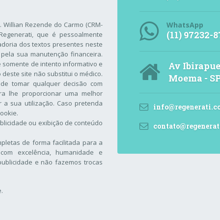
r. Willian Rezende do Carmo (CRM-
WhatsApp
(11) 97232-8
Regenerati
, que é pessoalmente
adoria dos textos presentes neste
 pela sua manutenção financeira.
 é somente de intento informativo e
Av Ibirapue
este site não substitui o médico.
Moema - S
 de tomar qualquer decisão com
ara lhe proporcionar uma melhor
 a sua utilização. Caso pretenda
info@regenerati.c
Cookie
.
blicidade ou exibição de conteúdo
contato@regenerat
letas de forma facilitada para a
com excelência, humanidade e
ublicidade e não fazemos trocas
e
.