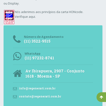
ou Display.
Nós aderimos aos
princípios da carta HONcode
.
Verifique aqui.
Número de Agendamento
(11) 3522-9515
WhatsApp
(11) 97232-8741
Av Ibirapuera, 2907 - Conjunto
1618 - Moema - SP
info@regenerati.com.br
contato@regenerati.com.br