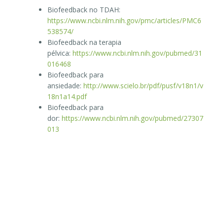
Biofeedback no TDAH:
https://www.ncbi.nlm.nih.gov/pmc/articles/PMC6
538574/
Biofeedback na terapia
pélvica:
https://www.ncbi.nlm.nih.gov/pubmed/31
016468
Biofeedback para
ansiedade:
http://www.scielo.br/pdf/pusf/v18n1/v
18n1a14.pdf
Biofeedback para
dor:
https://www.ncbi.nlm.nih.gov/pubmed/27307
013